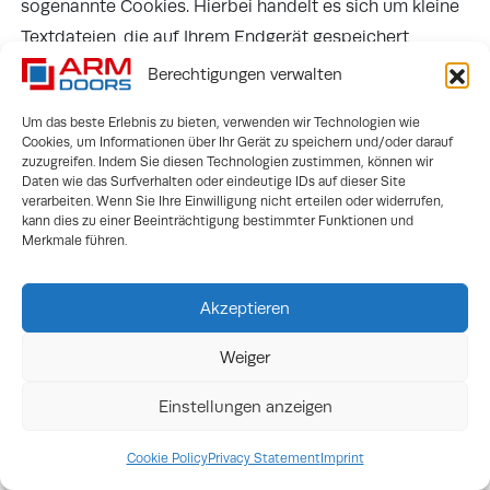
sogenannte Cookies. Hierbei handelt es sich um kleine
Textdateien, die auf Ihrem Endgerät gespeichert
werden. Einige der von uns verwendeten Cookies
Berechtigungen verwalten
werden nach Ende der Browser-Sitzung, also nach
Um das beste Erlebnis zu bieten, verwenden wir Technologien wie
Schließen Ihres Browsers, wieder gelöscht (sog.
Cookies, um Informationen über Ihr Gerät zu speichern und/oder darauf
Sitzungs-Cookies). Andere Cookies verbleiben auf
zuzugreifen. Indem Sie diesen Technologien zustimmen, können wir
Daten wie das Surfverhalten oder eindeutige IDs auf dieser Site
Ihrem Endgerät und ermöglichen uns, Ihren Browser
verarbeiten. Wenn Sie Ihre Einwilligung nicht erteilen oder widerrufen,
beim nächsten Besuch wiederzuerkennen (persistente
kann dies zu einer Beeinträchtigung bestimmter Funktionen und
Merkmale führen.
Cookies). Sie können Ihren Browser so einstellen, dass
Sie über das Setzen von Cookies informiert werden
Akzeptieren
und einzeln über deren Annahme entscheiden oder die
Annahme von Cookies für bestimmte Fälle oder
Weiger
generell ausschließen. Bei der Nichtannahme von
Cookies kann die Funktionalität unserer Website
Einstellungen anzeigen
eingeschränkt sein.
Cookie Policy
Privacy Statement
Imprint