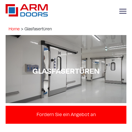
Home
>
Glasfasertüren
GLASFASERTÜREN
Fordern Sie ein Angebot an