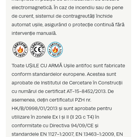
electromagnetică. În caz de incendiu sau de pene
de curent, sistemul de contragreutăți închide
automat ușile, asigurând o protecție continuă fără
intervenție manuală.
Toate UȘILE CU ARMĂ Ușile antifoc sunt fabricate
conform standardelor europene. Acestea sunt
aprobate de Institutul de Cercetare în Construcții
cu numărul de certificat AT-15-8452/2013. De
asemenea, dețin certificatul PZH nr.
HK/B/0998/01/2013 și sunt aprobate pentru
utilizare în zonele Ex I și II (II 2G c T4) în
conformitate cu Directiva 94/09/CE și
standardele EN 1127-1:2007, EN 13463-1:2009, EN