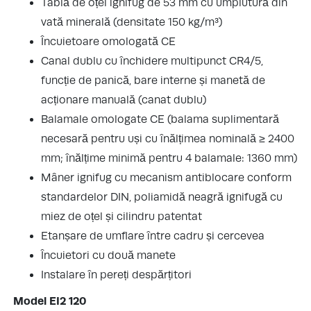
Tablă de oțel ignifug de 53 mm cu umplutură din
vată minerală (densitate 150 kg/m³)
Încuietoare omologată CE
Canal dublu cu închidere multipunct CR4/5,
funcție de panică, bare interne și manetă de
acționare manuală (canat dublu)
Balamale omologate CE (balama suplimentară
necesară pentru uși cu înălțimea nominală ≥ 2400
mm; înălțime minimă pentru 4 balamale: 1360 mm)
Mâner ignifug cu mecanism antiblocare conform
standardelor DIN, poliamidă neagră ignifugă cu
miez de oțel și cilindru patentat
Etanșare de umflare între cadru și cercevea
Încuietori cu două manete
Instalare în pereți despărțitori
Model EI2 120