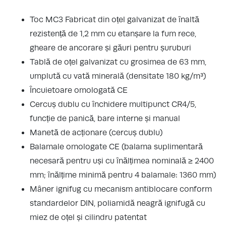
Toc MC3 Fabricat din oțel galvanizat de înaltă
rezistență de 1,2 mm cu etanșare la fum rece,
gheare de ancorare și găuri pentru șuruburi
Tablă de oțel galvanizat cu grosimea de 63 mm,
umplută cu vată minerală (densitate 180 kg/m³)
Încuietoare omologată CE
Cercuș dublu cu închidere multipunct CR4/5,
funcție de panică, bare interne și manual
Manetă de acționare (cercuș dublu)
Balamale omologate CE (balama suplimentară
necesară pentru uși cu înălțimea nominală ≥ 2400
mm; înălțime minimă pentru 4 balamale: 1360 mm)
Mâner ignifug cu mecanism antiblocare conform
standardelor DIN, poliamidă neagră ignifugă cu
miez de oțel și cilindru patentat