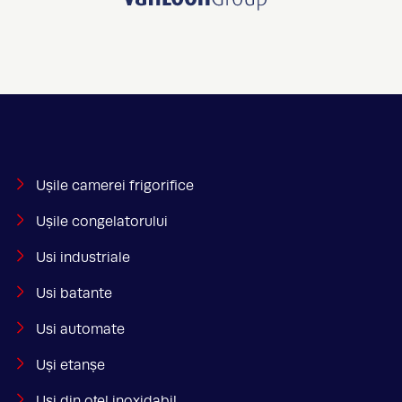
Ușile camerei frigorifice
Ușile congelatorului
Usi industriale
Usi batante
Usi automate
Uși etanșe
Uși din oțel inoxidabil