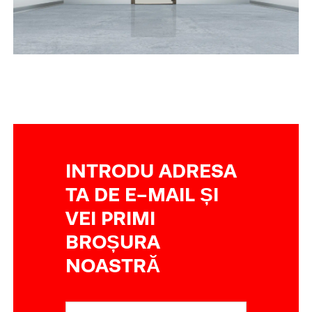
INTRODU ADRESA
TA DE E-MAIL ȘI
VEI PRIMI
BROȘURA
NOASTRĂ
E-